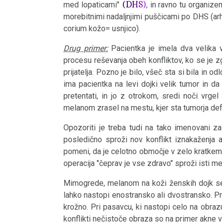
(DHS)
med lopaticami"
, in ravno tu organiz
naravni
morebitnimi nadaljnjimi puščicami po DHS (ar
Pljučni
zakon
corium kožo= usnjico).
rak
2022
Drug primer:
Pacientka je imela dva velika v
4.
hodgkin/ne-
procesu reševanja obeh konfliktov, ko se je z
biološki
hodgkin
prijatelja. Pozno je bilo, všeč sta si bila in od
naravni
ima pacientka na levi dojki velik tumor in da
2020
Multipla
pretentati, in jo z otrokom, sredi noči vrge
zakon
melanom zrasel na mestu, kjer sta tumorja def
skleroza
5.
Opozoriti je treba tudi na tako imenovani z
Epilepsija
biološki
posledično sproži nov konflikt iznakaženja a
2015
pomeni, da je celotno območje v zelo kratkem
naravni
Parkinson
operacija "čeprav je vse zdravo" sproži isti 
zakon
Ustno
Mimogrede, melanom na koži ženskih dojk se
NOMENKLATURA
območje
lahko nastopi enostransko ali dvostransko. Pr
2009
krožno. Pri pasavcu, ki nastopi celo na obra
DHS
Nos
konflikti nečistoče obraza so na primer akne v