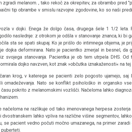
em zgradi melanom. , tako rekoč za okrepitev, za obrambo pred "p
haični tip obrambe v smislu razvojne zgodovine, ko so naši pred
ozla v dojki. Enega že dolgo časa, drugega šele 1 1/2 leta. 
godilo naslednje: z otrokom je odšla v stanovanje znanca, ki bi g
ločila sta se spati skupaj. Ko je prišlo do intimnega objema, je prij
 je dojka deformirana. Nato je pacientko zmerjal in besnel, da 
l iz svojega stanovanja. Pacientka je ob tem utrpela DHS. Od t
ormirala dojko navzven, kot znak »občutka iznakaženosti« na tej 
ačaran krog, v katerega se pacienti zelo pogosto ujamejo, sa
li omadeževanja. Nato se konflikt psihološko in organsko vse 
 času pokrito z melanomskimi vozlišči. Načeloma lahko diagnoz
mehanizem.
 načeloma ne razlikuje od tako imenovanega herpesa zosterja a
i dvostranskem lahko vpliva na različne višine segmentov, lahko
zu, se pacient vedno počuti močno umazanega, na primer zaradi
 puberteti.