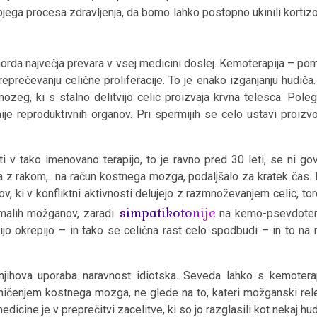
ojega procesa zdravljenja, da bomo lahko postopno ukinili kortizo
morda največja prevara v vsej medicini doslej. Kemoterapija – pom
 preprečevanju celične proliferacije. To je enako izganjanju hudi
 mozeg, ki s stalno delitvijo celic proizvaja krvna telesca. Pole
je reproduktivnih organov. Pri spermijih se celo ustavi proizvo
ti v tako imenovano terapijo, to je ravno pred 30 leti, se ni govo
ta z rakom, na račun kostnega mozga, podaljšalo za kratek čas. 
, ki v konfliktni aktivnosti delujejo z razmnoževanjem celic, tore
simpatikotonije
malih možganov, zaradi
na kemo-psevdotera
nijo okrepijo – in tako se celična rast celo spodbudi – in to na
 je njihova uporaba naravnost idiotska. Seveda lahko s kemote
ničenjem kostnega mozga, ne glede na to, kateri možganski rel
cine je v preprečitvi zacelitve, ki so jo razglasili kot nekaj h