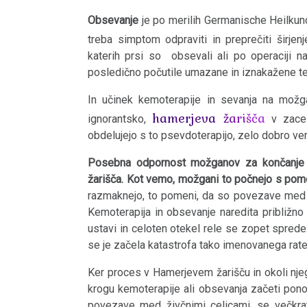
markerji
Obsevanje
je po merilih Germanische Heilkun
Bolečine
treba simptom odpraviti in preprečiti širjenj
katerih prsi so obsevali ali po operaciji 
Terapija
posledično počutile umazane in iznakažene t
In učinek kemoterapije in sevanja na možg
Mein
hamerjeva žarišča
ignorantsko,
v zacel
Studentenmädchen
obdelujejo s to psevdoterapijo, zelo dobro ve
-
Posebna odpornost možganov za končanje bi
Terapevtska
žarišča. Kot vemo, možgani to počnejo s pomo
senzacija
razmaknejo, to pomeni, da so povezave med
Kemoterapija in obsevanje naredita približno 
Idealna
ustavi in ​​celoten otekel rele se zopet spred
bolnišnica
se je začela katastrofa tako imenovanega rat
Ker proces v Hamerjevem žarišču in okoli nje
Statistika
krogu kemoterapije ali obsevanja začeti pono
povezave med živčnimi celicami, se večkra