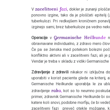
Hamerjeva
zacelitveni fazi
V
, dokler je zunanji plošč
Ledvica
2007
žarišča
ponovno izgine, tako da je ploščati epitelij 
tuberkulozi. Pri redkejšem kroničnem ponav
Karcinom
Ročnost
izginejo sami, brez tuberkuloze pa vedno neko
zbirnega
Germanische Heilkunde
kanala
Operacije
v
ni
Hormoni
2006
obravnavane individualno, z zdravo mero človeš
ledvic
Če pa se ženska med potekom bolezni počuti
Tirnice
konfliktno aktivni ali v zacelitveni fazi, ali 
Wilmsov-
Klični
Vendar je treba v skladu z vidiki Germanische H
tumor
1998
listi
Zdravljenje z zdravili
nikakor ni izključna
Prostata
uporabiti v korist pacienta glede na kriterij, a
Imunski
Germanische Heilkunde uporablja le za ubla
Psihoze
sistem
raka,
zdravljenje
kot so to neumno poskušali
1994
primer, zdravnik Germanische Heilkunde bi svoj
Ščitnica
Mikrobi
katere koli snovi, podobne morfiju, če bi vedel,
zacelitveni fazi preveč otekle možgane, k