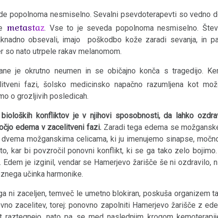
de popolnoma nesmiselno. Sevalni psevdoterapevti so vedno do
metastaz
e
. Vse to je seveda popolnoma nesmiselno. Števi
naknadno obsevali, imajo poškodbo kože zaradi sevanja, in p
er so nato utrpele rakav melanomom.
ane je okrutno neumen in se običajno konča s tragedijo. Ker
itveni fazi, šolsko medicinsko napačno razumljena kot možg
mo o grozljivih posledicah.
oloških konfliktov je v njihovi sposobnosti, da lahko ozdra
čjo edema v zacelitveni fazi.
Zaradi tega edema se možganske
 dvema možganskima celicama, ki ju imenujemo sinapse, močn
to, kar bi povzročil ponovni konflikt, ki se ga tako zelo bojimo.
e. Edem je izginil, vendar se Hamerjevo žarišče še ni ozdravilo, 
eznega učinka harmonike.
ga ni zaceljen, temveč le umetno blokiran, poskuša organizem 
vno zacelitev, torej: ponovno zapolniti Hamerjevo žarišče z e
t raztegnejo, nato pa se med naslednjim krogom kemoterapij