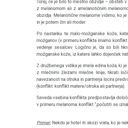
Torej, če je bilo to mestno obzidje – obstati 
spremembe
raziskav
Hamer
bioloških
z melanomom ali z amelanotičnim melanomom,
Dr.
in
-
obzidja. Melanotične melanome vidimo, ko je v
naravnih
Nevrodermitis
Hamer
in je potem črn ali moder.
odkritij
primer
zakonov
o
Melanom
dr.
revirskega
Po nastanku te malo-možganske kože, kater
verskih
1.
možganov (v primeru konflikta imamo konflikt n
Hamerja
konflikta
Srce
prepričanjih
biološki
vedenje sesalcev. Logično je, da so bili hkr
možganske kože, iz katere lahko dojenček na
Usode
naravni
Možganski
zakon
Z družbenega vidika je imela edina koža, ki j
tumorji
z mlečnimi žlezami mlečne linije, hkrati lo
2.
navezanost na otroka in partnerja locira pred
Karcinom
2025
(konflikt: konflikt matere/otroka ali partnerja).
biološki
grla
naravni
Seveda vsebina konflikta predpostavlja določe
Kostni
zakon
v primeru melanoma: konflikt “,počutiti se izn
rak
2024
3.
Primer:
Nekdo je hotel iti skozi vrata, ko je ne
Levkemija
biološki