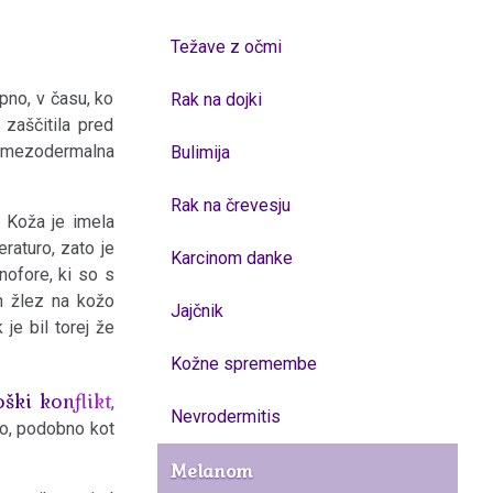
Težave z očmi
pno, v času, ko
Rak na dojki
 zaščitila pred
 mezodermalna
Bulimija
Rak na črevesju
. Koža je imela
raturo, zato je
Karcinom danke
nofore, ki so s
h žlez na kožo
Jajčnik
je bil torej že
Kožne spremembe
oški konflikt
,
Nevrodermitis
no, podobno kot
Melanom