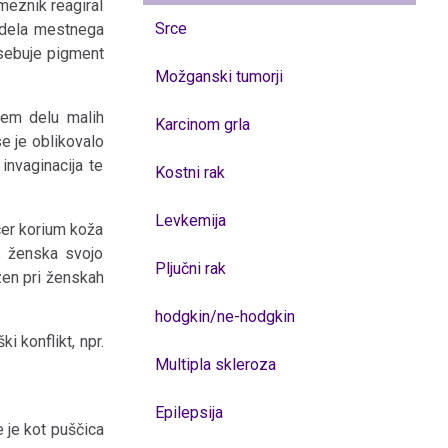
meznik reagiral
Srce
 dela mestnega
vsebuje pigment
Možganski tumorji
nem delu malih
Karcinom grla
e je oblikovalo
invaginacija te
Kostni rak
Levkemija
cer korium koža
es ženska svojo
Pljučni rak
zen pri ženskah
hodgkin/ne-hodgkin
 konflikt, npr.
Multipla skleroza
Epilepsija
e je kot puščica