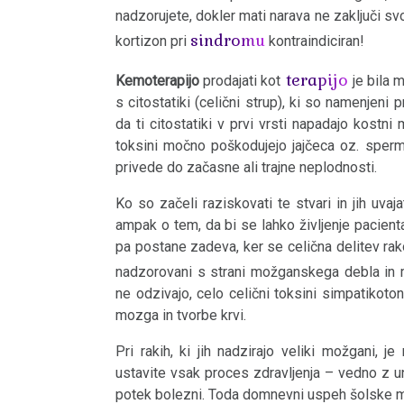
Shizofrenija
Rak
nadzorujete, dokler mati narava ne zaključi sv
sindromu
Sindrom
kortizon pri
kontraindiciran!
Spletna
Živali
stran
in
terapijo
Kemoterapijo
prodajati kot
je bila 
Tinitus
je
rastline
s citostatiki (celični strup), ki so namenjeni
da ti citostatiki v prvi vrsti napadajo kostni
Zobje
v
toksini močno poškodujejo jajčeca oz. spermi
izdelavi
Sladkorne
privede do začasne ali trajne neplodnosti.
bolezni
Kajenje
Ko so začeli raziskovati te stvari in jih uvaja
ampak o tem, da bi se lahko življenje pacien
in
Diabetes
pa postane zadeva, ker se celična delitev rakov
rak
nadzorovani s strani možganskega debla in 
Spletna
ne odzivajo, celo celični toksini simpatikoto
Metastaze
stran
mozga in tvorbe krvi.
je
Zdravila
Pri rakih, ki jih nadzirajo veliki možgani,
v
ustavite vsak proces zdravljenja – vedno z u
Tumorski
izdelavi
potek bolezni. Toda domnevni uspeh šolske medi