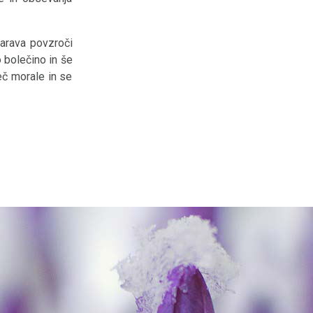
narava povzroči
 bolečino in še
eč morale in se