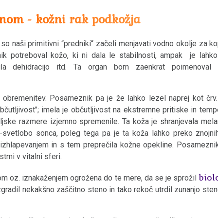
nom - kožni rak podkožja
so naši primitivni “predniki“ začeli menjavati vodno okolje za ko
ik potreboval kožo, ki ni dala le stabilnosti, ampak je lahko
ila dehidracijo itd. Ta organ bom zaenkrat poimenoval
 obremenitev. Posameznik pa je že lahko lezel naprej kot črv
utljivost"; imela je občutljivost na ekstremne pritiske in tempe
koljske razmere izjemno spremenile. Ta koža je shranjevala mela
svetlobo sonca, poleg tega pa je ta koža lahko preko znojni
 z izhlapevanjem in s tem preprečila kožne opekline. Posameznik 
mi v vitalni sferi.
biol
om oz. iznakaženjem ogrožena do te mere, da se je sprožil
zgradil nekakšno zaščitno steno in tako rekoč utrdil zunanjo ste