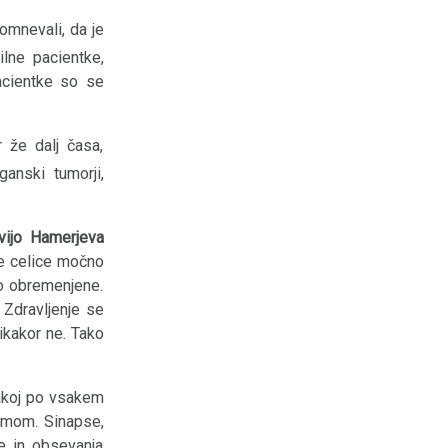
mnevali, da je
lne pacientke,
acientke so se
 že dalj časa,
anski tumorji,
vijo Hamerjeva
 celice močno
o obremenjene.
 Zdravljenje se
nikakor ne. Tako
takoj po vsakem
demom. Sinapse,
e in obsevanja