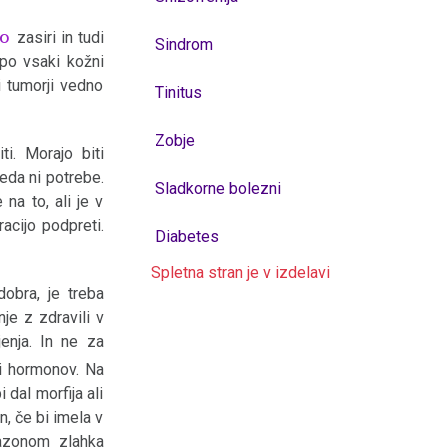
zo
zasiri in tudi
Sindrom
 po vsaki kožni
 tumorji vedno
Tinitus
Zobje
i. Morajo biti
veda ni potrebe.
Sladkorne bolezni
a to, ali je v
racijo podpreti.
Diabetes
Spletna stran je v izdelavi
obra, je treba
nje z zdravili v
enja. In ne za
ci hormonov. Na
 dal morfija ali
n, če bi imela v
tazonom zlahka