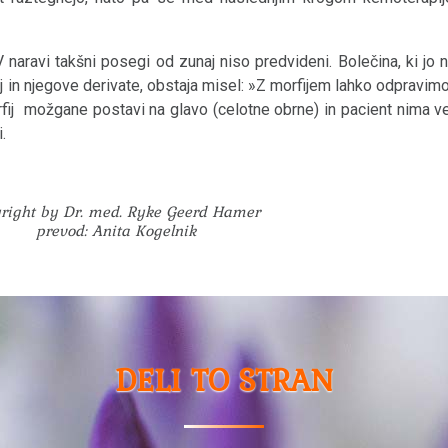
 naravi takšni posegi od zunaj niso predvideni. Bolečina, ki jo 
in njegove derivate, obstaja misel: »Z morfijem lahko odpravimo
ij možgane postavi na glavo (celotne obrne) in pacient nima v
.
right by Dr. med. Ryke Geerd Hamer
prevod: Anita Kogelnik
DELI TO STRAN