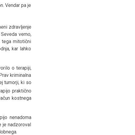
n. Vendar pa je
eni zdravljenje
ča. Seveda vemo,
g tega mitotični
dnja, kar lahko
rilo o terapiji,
Prav kriminalna
j tumorji, ki so
pijo praktično
 račun kostnega
rapijo nenadoma
e je nadzoroval
udobnega.