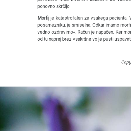
ponovno skrčijo.
Morfij
je katastrofalen za vsakega pacienta. V
posamezniku, je smiselna. Odkar imamo morfij 
vedno ozdravimo«. Račun je napačen. Ker morf
od tu naprej brez vsakršne volje pusti uspavati
Copy