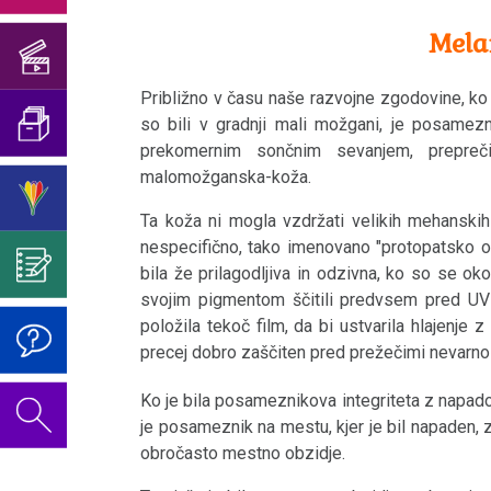
Rojstnodnevni
premislek:
München
psihosomatike
V
Mela
Ozadje
koncert
Rak
cepljenje
smislu
agitacije
Intervju
2018
Razmejitev
na
Dr.
Približno v času naše razvojne zgodovine, ko 
proti
z
od
dojki
Hamerja?
Rojstnodnevni
so bili v gradnji mali možgani, je posamezn
Hamerju
dr.
psiho-
prekomernim sončnim sevanjem, prepreč
koncert
Bulimija
V
Hamerjem
onkologije
Osnovno...
malomožganska-koža.
Jubilejni
2019
premislek:
leta
Rak
Ta koža ni mogla vzdržati velikih mehanskih
zbornik
Germanische
Kongresi:
razno
1998
Video
nespecifično, tako imenovano "protopatsko obč
na
za
Heilkunde
Alternativne
bila že prilagodljiva in odzivna, ko so se o
za
črevesju
dr.
Pacientka
možnosti...
svojim pigmentom ščitili predvsem pred UV-
rojstni
Vedenjska
položila tekoč film, da bi ustvarila hlajenje
Hamerjev
dr.
Karcinom
dan
koda
Malo
precej dobro zaščiten pred prežečimi nevarnost
80.
Hamerja,
danke
2022
zabave
rojstni
ORF
Biološka
Ko je bila posameznikova integriteta z napad
mora
Jajčnik
je posameznik na mestu, kjer je bil napaden, 
dan
1994
harmonija
biti
obročasto mestno obzidje.
Kožne
Pomen
Dr.
:-)
5