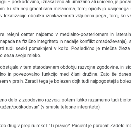
v igri – poškodovano, iznakaženo ali umazano ali uničeno, je posa
 ki sta nepigmentirana melanoma, torej ojačitvijo usnjenega
 lokalizacijo občutka iznakaženosti vključena pega , torej, ko 
e relejni center najdemo v medialno-posteriornem in lateral
apada na fizično integriteto in nadalje konflikt omadeževanja), s
ati tudi seski pomaknjeni v kožo. Posledično je mlečna žleza 
to sesa svoje mleko.
e obstajala v tem starodavnem obdobju razvojne zgodovine, in si
čilno in povezovalno funkcijo med člani družine. Zato še dan
vsem v prsih. Zaradi tega je bolezen dojk tudi najpogostejša bole
no delo z zgodovino razvoja, potem lahko razumemo tudi biološki
akažen/poškodovan“ (v smislu telesne integritete).
kdo drug v prepiru rekel: "Ti prašič!" Pacient je poročal: Zadelo m