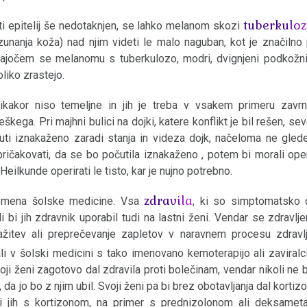
tuberkulo
ati epitelij še nedotaknjen, se lahko melanom skozi
(zunanja koža) nad njim videti le malo naguban, kot je značilno
ljajočem se melanomu s tuberkulozo, modri, dvignjeni podkožni
liko zrastejo.
kakor niso temeljne in jih je treba v vsakem primeru zavrnit
kega. Pri majhni bulici na dojki, katere konflikt je bil rešen, se
 iznakaženo zaradi stanja in videza dojk, načeloma ne glede n
je pričakovati, da se bo počutila iznakaženo , potem bi morali ope
eilkunde operirati le tisto, kar je nujno potrebno.
zdravila
 domena šolske medicine. Vsa
, ki so simptomatsko d
li bi jih zdravnik uporabil tudi na lastni ženi. Vendar se zdravlje
žitev ali preprečevanje zapletov v naravnem procesu zdravlj
 v šolski medicini s tako imenovano kemoterapijo ali zaviral
i ženi zagotovo dal zdravila proti bolečinam, vendar nikoli ne bi
 da jo bo z njim ubil. Svoji ženi pa bi brez obotavljanja dal kortizo
i jih s kortizonom, na primer s prednizolonom ali deksame